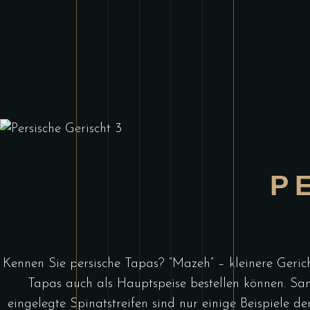
P
Kennen Sie persische Tapas? “Mazeh” – kleinere Gerich
Tapas auch als Hauptspeise bestellen können. Sam
eingelegte Spinatstreifen sind nur einige Beispiele d