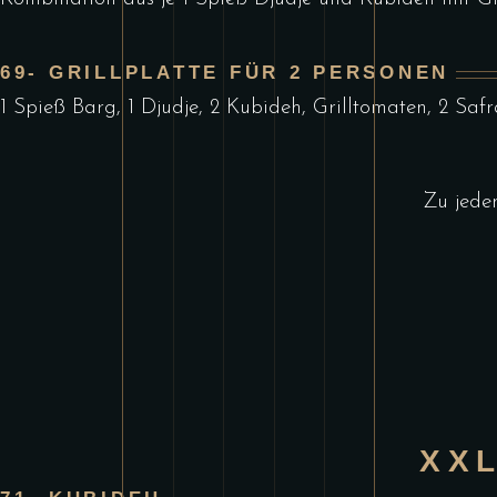
69- GRILLPLATTE FÜR 2 PERSONEN
1 Spieß Barg, 1 Djudje, 2 Kubideh, Grilltomaten, 2 Safr
Zu jedem
XX