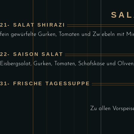
SAL
21- SALAT SHIRAZI
fein gewürfelte Gurken, Tomaten und Zwiebeln mit Min
22- SAISON SALAT
Eisbergsalat, Gurken, Tomaten, Schafskäse und Oliven
31- FRISCHE TAGESSUPPE
Zu allen Vorspeis